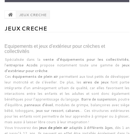
JEUX CRECHE
JEUX CRECHE
Equipements et jeux d'extérieur pour crèches et
collectivités
Spécialisée dans la
vente d’équipements pour les collectivités
,
l’
entreprise Acodis
propose notamment toute une gamme de
jeux
d’extérieur pour crèche
.
Ces
équipements de plein air
permettent aux tout petits de développer
leur motricité et de s’éveiller. De plus, les
aires de jeux
font partie
intégrante d’un aménagement urbain de qualité, car elles favorisent les
interactions entre les enfants et les adultes et sont donc également
bénéfiques pour l’apprentissage du langage.
Barre de suspension
, poutre
d’équilibre,
panneaux d’éveil
, modules de grimpe, balançoires avec siège
bébé, toboggans,
jeux sur ressort
,
cabanes
… Ces structures extérieures
pour les enfants vont permettre de leur apprendre à grimper ou à glisser,
mais aussi à laisser libre cours à leur imagination !
Vous trouverez des
jeux de plein air
adaptés à différents âges
, dès 1 an
et jusqu’à 12 ans. Ils peuvent en effet être installés également dans la