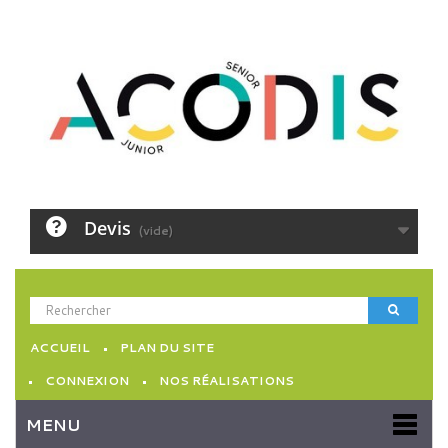
Devis
(vide)
ACCUEIL
PLAN DU SITE
CONNEXION
NOS RÉALISATIONS
MENU