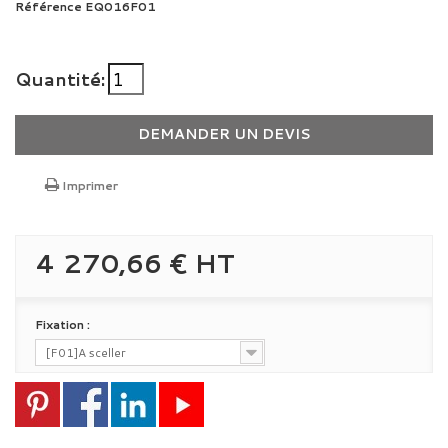
Référence
EQ016F01
Quantité:
DEMANDER UN DEVIS
Imprimer
4 270,66 €
HT
Fixation :
[F01]A sceller