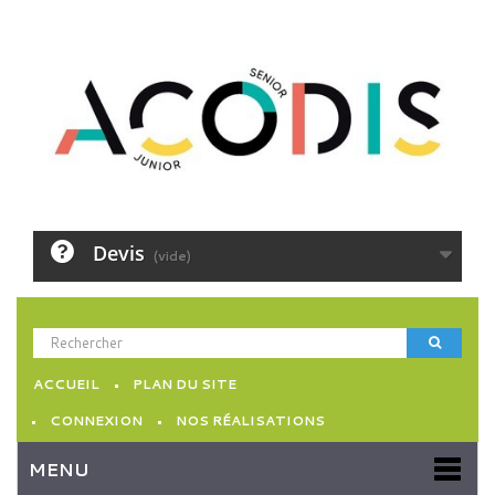
Devis
(vide)
ACCUEIL
PLAN DU SITE
CONNEXION
NOS RÉALISATIONS
MENU