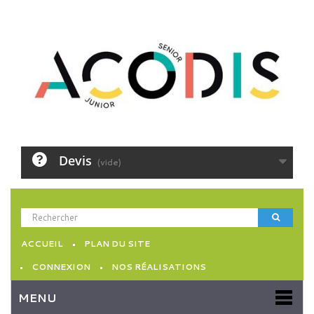
Devis
(vide)
ACCUEIL
PLAN DU SITE
CONNEXION
NOS RÉALISATIONS
MENU