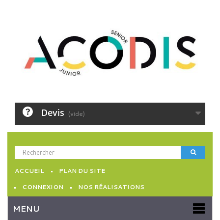
Devis
(vide)
ACCUEIL
PLAN DU SITE
CONNEXION
NOS RÉALISATIONS
MENU