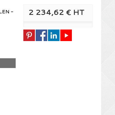
2 234,62 €
HT
LEN -