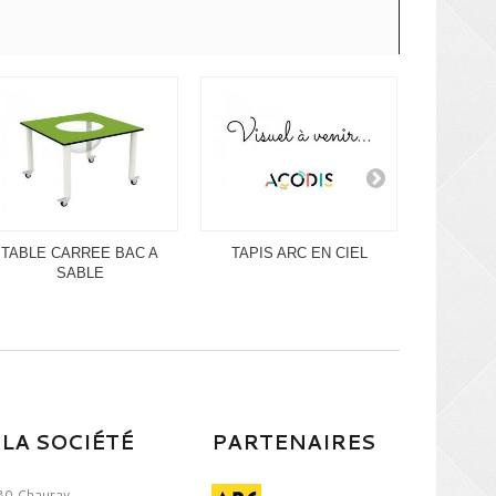
TABLE CARREE BAC A
TAPIS ARC EN CIEL
TAPIS 
SABLE
POISSON
LA SOCIÉTÉ
PARTENAIRES
80 Chauray