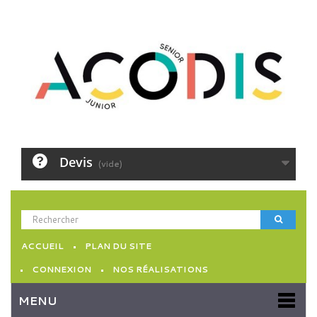
Devis
(vide)
ACCUEIL
PLAN DU SITE
CONNEXION
NOS RÉALISATIONS
MENU