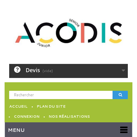
Devis
(vide)
ACCUEIL
PLAN DU SITE
CONNEXION
NOS RÉALISATIONS
MENU