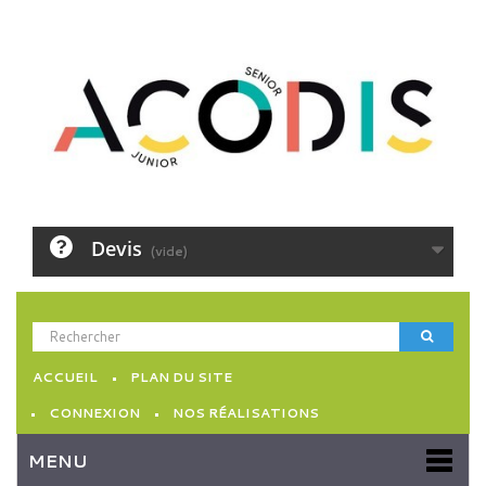
Devis
(vide)
ACCUEIL
PLAN DU SITE
CONNEXION
NOS RÉALISATIONS
MENU