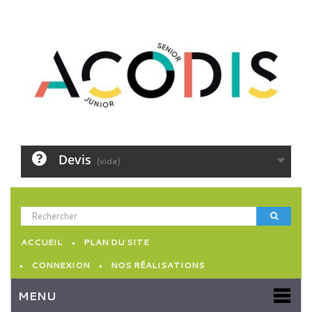
Devis
(vide)
ACCUEIL
PLAN DU SITE
CONNEXION
NOS RÉALISATIONS
MENU