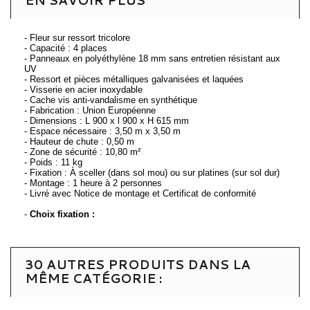
EN SAVOIR PLUS
- Fleur sur ressort tricolore
- Capacité : 4 places
- Panneaux en polyéthylène 18 mm sans entretien résistant aux
UV
- Ressort et pièces métalliques galvanisées et laquées
- Visserie en acier inoxydable
- Cache vis anti-vandalisme en synthétique
- Fabrication : Union Européenne
- Dimensions : L 900 x l 900 x H 615 mm
- Espace nécessaire : 3,50 m x 3,50 m
- Hauteur de chute : 0,50 m
- Zone de sécurité : 10,80 m²
- Poids : 11 kg
- Fixation : À sceller (dans sol mou) ou sur platines (sur sol dur)
- Montage : 1 heure à 2 personnes
- Livré avec Notice de montage et Certificat de conformité
-
Choix fixation :
30 AUTRES PRODUITS DANS LA
MÊME CATÉGORIE :