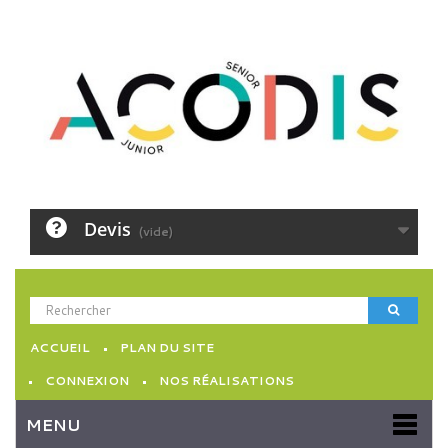
Devis
(vide)
ACCUEIL
PLAN DU SITE
CONNEXION
NOS RÉALISATIONS
MENU