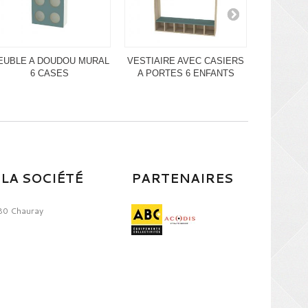
EUBLE A DOUDOU MURAL
VESTIAIRE AVEC CASIERS
VESTIAIR
6 CASES
A PORTES 6 ENFANTS
A PORT
LA SOCIÉTÉ
PARTENAIRES
80 Chauray