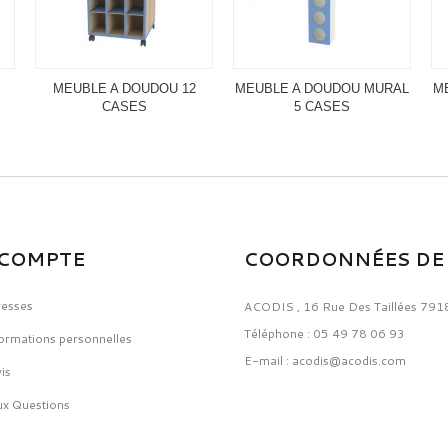
MEUBLE A DOUDOU 12
MEUBLE A DOUDOU MURAL
M
CASES
5 CASES
COMPTE
COORDONNÉES DE 
resses
ACODIS
,
16 Rue Des Taillées 791
Téléphone :
05 49 78 06 93
ormations personnelles
E-mail :
acodis@acodis.com
is
ux Questions