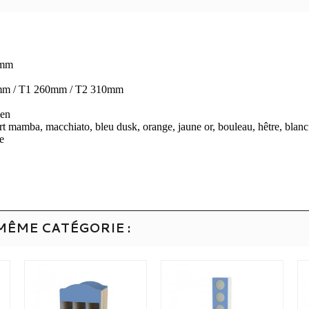
6mm
0 mm / T1 260mm / T2 310mm
ien
t mamba, macchiato, bleu dusk, orange, jaune or, bouleau, hêtre, blanc
e
MÊME CATÉGORIE :