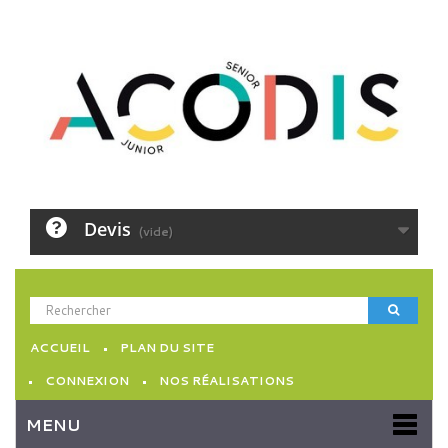
Devis
(vide)
ACCUEIL
PLAN DU SITE
CONNEXION
NOS RÉALISATIONS
MENU