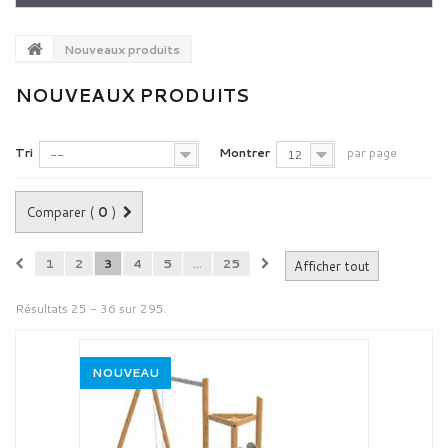
Nouveaux produits
NOUVEAUX PRODUITS
Tri
Montrer
par page
--
12
Comparer (
0
)
1
2
3
4
5
...
25
Afficher tout
Résultats 25 - 36 sur 295.
NOUVEAU