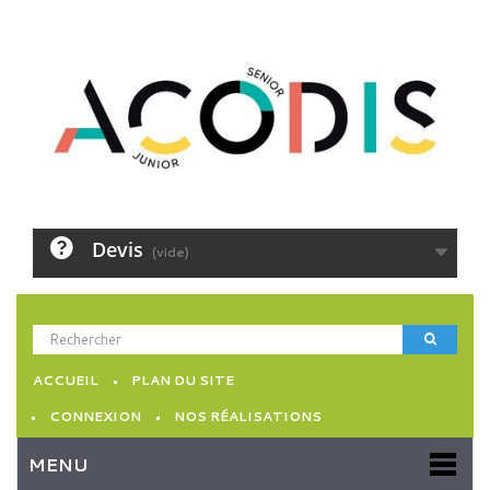
Devis
(vide)
ACCUEIL
PLAN DU SITE
CONNEXION
NOS RÉALISATIONS
MENU