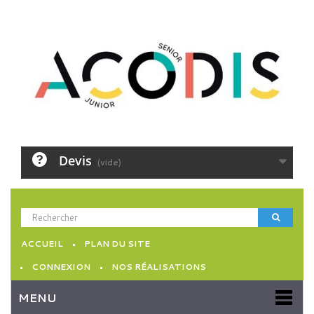
Devis
(vide)
ACCUEIL
PLAN DU SITE
CONNEXION
NOS RÉALISATIONS
MENU