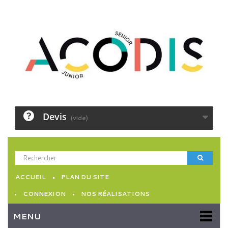
Devis
(vide)
ACCUEIL
PLAN DU SITE
CONNEXION
NOS RÉALISATIONS
MENU