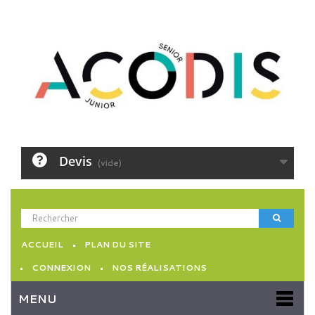
Devis
(vide)
ACCUEIL
PLAN DU SITE
CONNEXION
NOS RÉALISATIONS
MENU