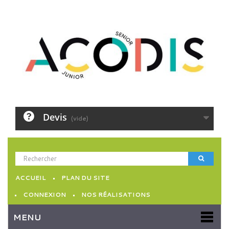
Devis
(vide)
ACCUEIL
PLAN DU SITE
CONNEXION
NOS RÉALISATIONS
MENU