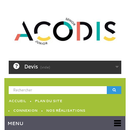
Devis
(vide)
ACCUEIL
PLAN DU SITE
CONNEXION
NOS RÉALISATIONS
MENU