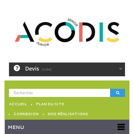
Devis
(vide)
ACCUEIL
PLAN DU SITE
CONNEXION
NOS RÉALISATIONS
MENU