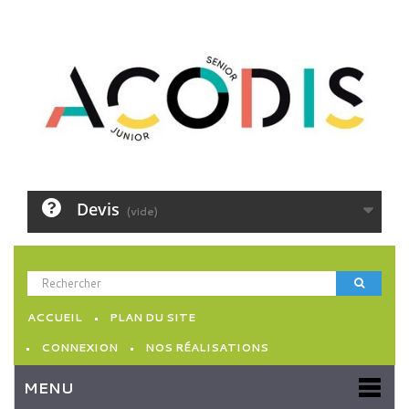
Devis
(vide)
ACCUEIL
PLAN DU SITE
CONNEXION
NOS RÉALISATIONS
MENU