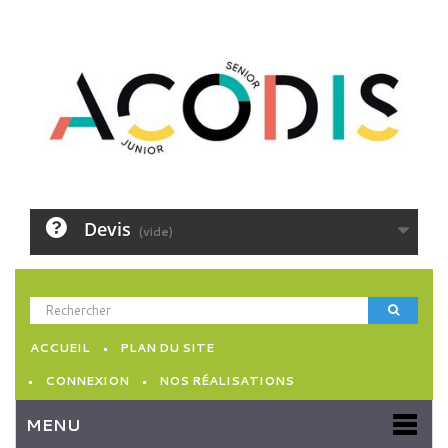
Devis
(vide)
ACCUEIL
PLAN DU SITE
CONNEXION
NOS RÉALISATIONS
MENU