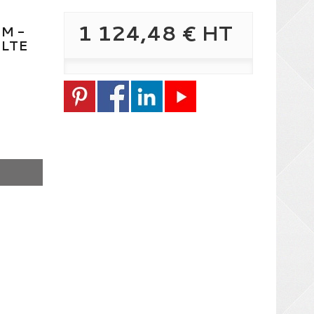
1 124,48 €
HT
M -
LTE