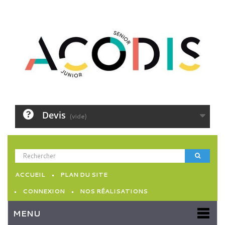
Devis
(vide)
ACCUEIL
PLAN DU SITE
CONNEXION
NOS RÉALISATIONS
MENU