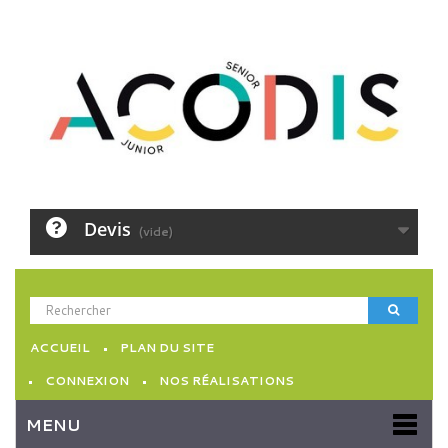
Devis
(vide)
ACCUEIL
PLAN DU SITE
CONNEXION
NOS RÉALISATIONS
MENU