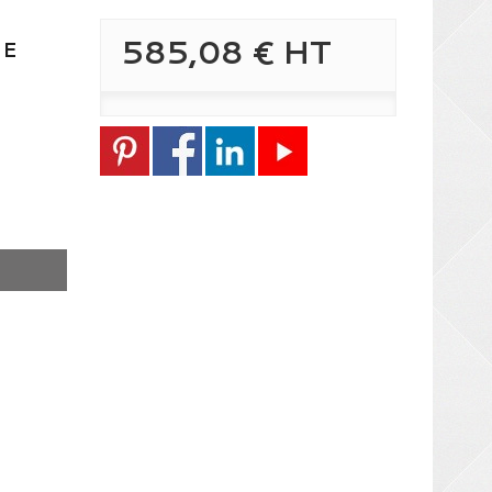
585,08 €
HT
UE