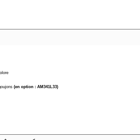
olore
 goujons
(en option : AM341L33)