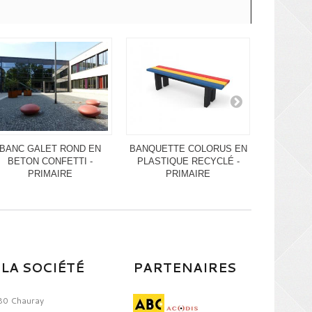
BANC GALET ROND EN
BANQUETTE COLORUS EN
BANC CO
BETON CONFETTI -
PLASTIQUE RECYCLÉ -
PLASTI
PRIMAIRE
PRIMAIRE
AD
LA SOCIÉTÉ
PARTENAIRES
80 Chauray